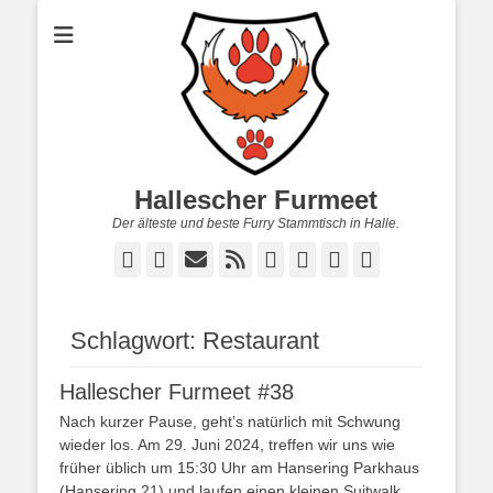
Hallescher Furmeet
Der älteste und beste Furry Stammtisch in Halle.
Facebook
Twitter
E-
Feed
YouTube
Instagram
Reddit
Twitch
Mail
Schlagwort:
Restaurant
Hallescher Furmeet #38
Nach kurzer Pause, geht’s natürlich mit Schwung
wieder los. Am 29. Juni 2024, treffen wir uns wie
früher üblich um 15:30 Uhr am Hansering Parkhaus
(Hansering 21) und laufen einen kleinen Suitwalk