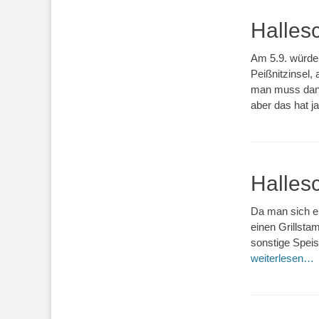
Hallesc
Am 5.9. würde
Peißnitzinsel,
man muss dann 
aber das hat j
Hallesc
Da man sich en
einen Grillstam
sonstige Speis
weiterlesen…