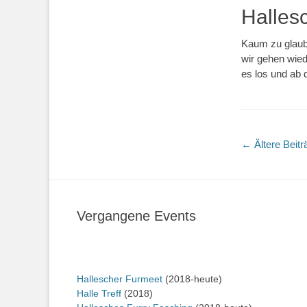
Halles
Kaum zu glaube
wir gehen wied
es los und ab 
Beitragsn
←
Ältere Beitr
Vergangene Events
Hallescher Furmeet
(2018-heute)
Halle Treff
(2018)