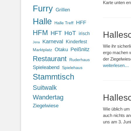
Karte unten e
Furry
Grillen
Halle
HFF
Halle Treff
HFM
HoT
HFT
Halles
irisch
Karneval
Kinderfest
Jena
Wie ihr sicher
Otaku
Peißnitz
Marktplatz
ergo machen wi
Restaurant
der Ziegelwies
Ruderhaus
weiterlesen…
Spieleabend
Spielehaus
Stammtisch
Suitwalk
Halles
Wandertag
Ziegelwiese
Wie üblich um d
auch nichts and
uns am 3. Jun