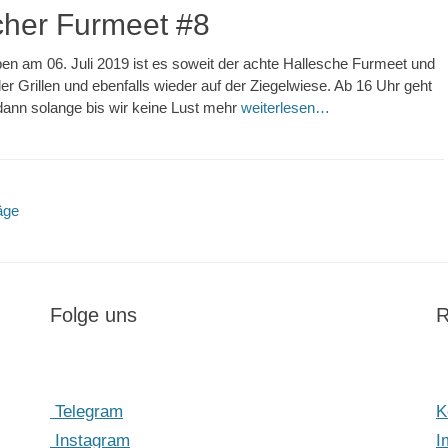
cher Furmeet #8
n am 06. Juli 2019 ist es soweit der achte Hallesche Furmeet und
er Grillen und ebenfalls wieder auf der Ziegelwiese. Ab 16 Uhr geht
dann solange bis wir keine Lust mehr
weiterlesen…
avigation
äge
Folge uns
R
Telegram
K
Instagram
I