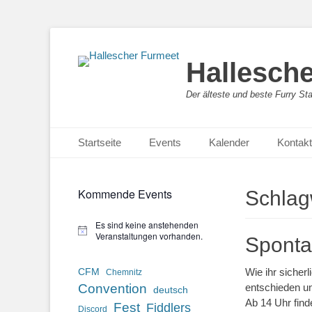
Hallesch
Der älteste und beste Furry St
Primäres Menü
Zum
Startseite
Events
Kalender
Kontakt
Inhalt
springen
Kommende Events
Schlag
Es sind keine anstehenden
Hinweis
Veranstaltungen vorhanden.
Sponta
Wie ihr sicher
CFM
Chemnitz
Convention
entschieden u
deutsch
Ab 14 Uhr find
Fest
Fiddlers
Discord