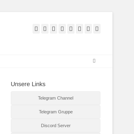
Facebook
Twitter
E-
Feed
YouTube
Instagram
Reddit
Twitch
Mail
Suchen
Unsere Links
Telegram Channel
Telegram Gruppe
Discord Server