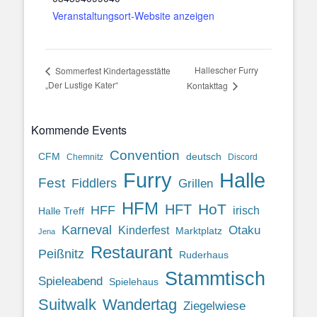
Veranstaltungsort-Website anzeigen
Hallescher Furry
Sommerfest Kindertagesstätte
„Der Lustige Kater“
Kontakttag
Kommende Events
Convention
CFM
deutsch
Chemnitz
Discord
Halle
Furry
Fest
Fiddlers
Grillen
HFM
HoT
HFT
HFF
irisch
Halle Treff
Karneval
Otaku
Kinderfest
Marktplatz
Jena
Restaurant
Peißnitz
Ruderhaus
Stammtisch
Spieleabend
Spielehaus
Suitwalk
Wandertag
Ziegelwiese