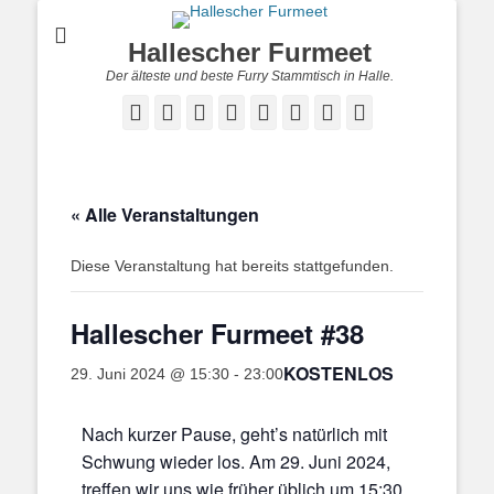
Hallescher Furmeet
Der älteste und beste Furry Stammtisch in Halle.
Facebook
Twitter
E-
Feed
YouTube
Instagram
Reddit
Twitch
Mail
« Alle Veranstaltungen
Diese Veranstaltung hat bereits stattgefunden.
Hallescher Furmeet #38
KOSTENLOS
29. Juni 2024 @ 15:30
-
23:00
Nach kurzer Pause, geht’s natürlich mit
Schwung wieder los. Am 29. Juni 2024,
treffen wir uns wie früher üblich um 15:30