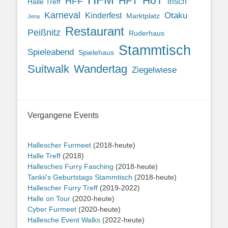
HoT
HFT
HFF
irisch
Halle Treff
Karneval
Otaku
Kinderfest
Marktplatz
Jena
Restaurant
Peißnitz
Ruderhaus
Stammtisch
Spieleabend
Spielehaus
Suitwalk
Wandertag
Ziegelwiese
Vergangene Events
Hallescher Furmeet
(2018-heute)
Halle Treff
(2018)
Hallesches Furry Fasching
(2018-heute)
Tankii's Geburtstags Stammtisch
(2018-heute)
Hallescher Furry Treff
(2019-2022)
Halle on Tour
(2020-heute)
Cyber Furmeet
(2020-heute)
Hallesche Event Walks
(2022-heute)