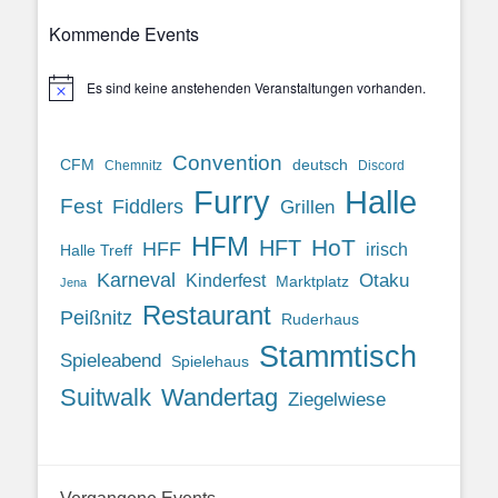
Kommende Events
Es sind keine anstehenden Veranstaltungen vorhanden.
Hinweis
Convention
CFM
deutsch
Chemnitz
Discord
Halle
Furry
Fest
Fiddlers
Grillen
HFM
HoT
HFT
HFF
irisch
Halle Treff
Karneval
Otaku
Kinderfest
Marktplatz
Jena
Restaurant
Peißnitz
Ruderhaus
Stammtisch
Spieleabend
Spielehaus
Suitwalk
Wandertag
Ziegelwiese