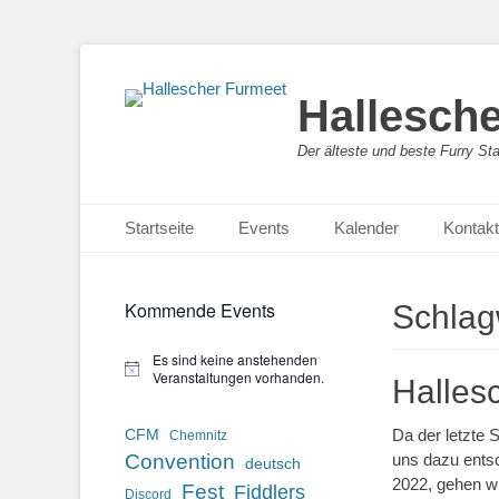
Hallesch
Der älteste und beste Furry St
Primäres Menü
Zum
Startseite
Events
Kalender
Kontakt
Inhalt
springen
Kommende Events
Schlag
Es sind keine anstehenden
Hinweis
Veranstaltungen vorhanden.
Halles
Da der letzte S
CFM
Chemnitz
Convention
uns dazu ents
deutsch
2022, gehen wi
Fest
Fiddlers
Discord