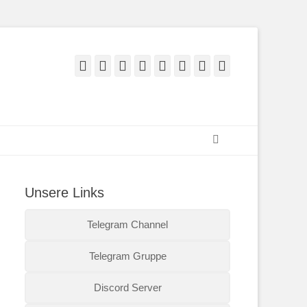
Facebook
Twitter
E-
Feed
YouTube
Instagram
Reddit
Twitch
Mail
Suchen
Unsere Links
Telegram Channel
Telegram Gruppe
Discord Server