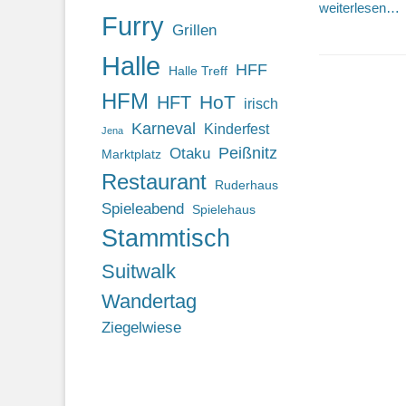
weiterlesen…
Furry
Grillen
Halle
HFF
Halle Treff
HFM
HoT
HFT
irisch
Karneval
Kinderfest
Jena
Otaku
Peißnitz
Marktplatz
Restaurant
Ruderhaus
Spieleabend
Spielehaus
Stammtisch
Suitwalk
Wandertag
Ziegelwiese