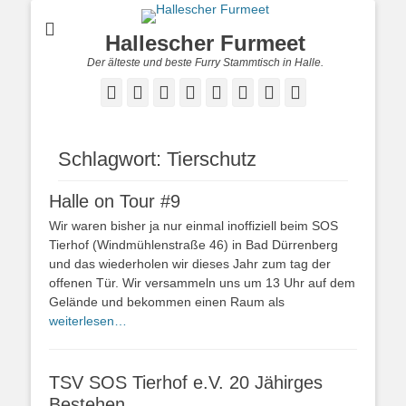
Hallescher Furmeet
Der älteste und beste Furry Stammtisch in Halle.
Facebook
Twitter
E-
Feed
YouTube
Instagram
Reddit
Twitch
Mail
Schlagwort:
Tierschutz
Halle on Tour #9
Wir waren bisher ja nur einmal inoffiziell beim SOS
Tierhof (Windmühlenstraße 46) in Bad Dürrenberg
und das wiederholen wir dieses Jahr zum tag der
offenen Tür. Wir versammeln uns um 13 Uhr auf dem
Gelände und bekommen einen Raum als
weiterlesen…
TSV SOS Tierhof e.V. 20 Jähirges
Bestehen