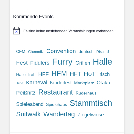
Kommende Events
Es sind keine anstehenden Veranstaltungen vorhanden.
Hinweis
Convention
CFM
deutsch
Chemnitz
Discord
Halle
Furry
Fest
Fiddlers
Grillen
HFM
HoT
HFT
HFF
irisch
Halle Treff
Karneval
Otaku
Kinderfest
Marktplatz
Jena
Restaurant
Peißnitz
Ruderhaus
Stammtisch
Spieleabend
Spielehaus
Suitwalk
Wandertag
Ziegelwiese