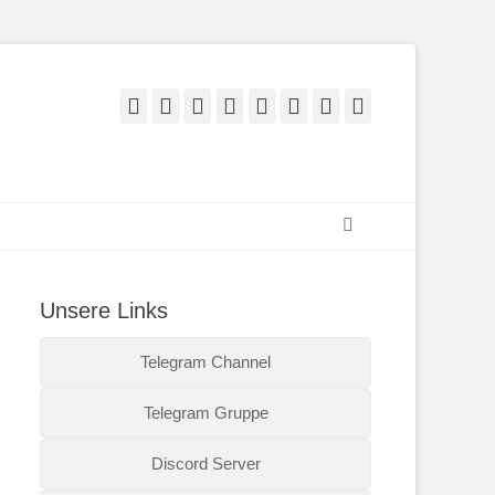
Facebook
Twitter
E-
Feed
YouTube
Instagram
Reddit
Twitch
Mail
Suchen
Unsere Links
Telegram Channel
Telegram Gruppe
Discord Server