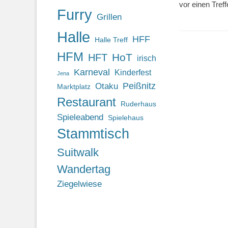
vor einen Tref
Furry
Grillen
Halle
HFF
Halle Treff
HFM
HoT
HFT
irisch
Karneval
Kinderfest
Jena
Otaku
Peißnitz
Marktplatz
Restaurant
Ruderhaus
Spieleabend
Spielehaus
Stammtisch
Suitwalk
Wandertag
Ziegelwiese