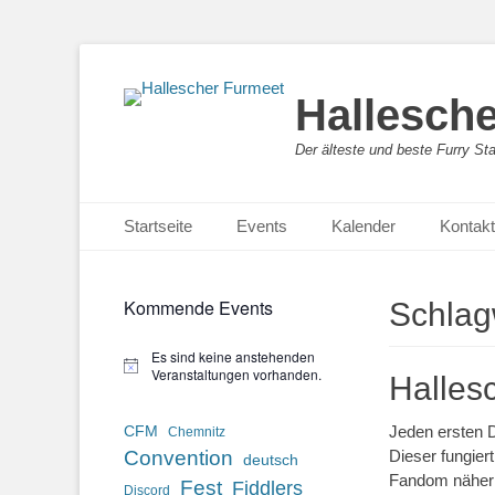
Hallesch
Der älteste und beste Furry St
Primäres Menü
Zum
Startseite
Events
Kalender
Kontakt
Inhalt
springen
Kommende Events
Schlag
Es sind keine anstehenden
Hinweis
Veranstaltungen vorhanden.
Halles
Jeden ersten D
CFM
Chemnitz
Convention
Dieser fungier
deutsch
Fandom näher 
Fest
Fiddlers
Discord