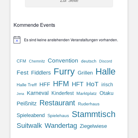
Zur Seite
Kommende Events
Es sind keine anstehenden Veranstaltungen vorhanden.
Hinweis
Convention
CFM
deutsch
Chemnitz
Discord
Halle
Furry
Fest
Fiddlers
Grillen
HFM
HoT
HFT
HFF
irisch
Halle Treff
Karneval
Otaku
Kinderfest
Marktplatz
Jena
Restaurant
Peißnitz
Ruderhaus
Stammtisch
Spieleabend
Spielehaus
Suitwalk
Wandertag
Ziegelwiese