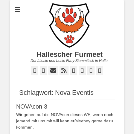
Hallescher Furmeet
Der älteste und beste Furry Stammtisch in Halle.
Facebook
Twitter
E-
Feed
YouTube
Instagram
Reddit
Twitch
Mail
Schlagwort:
Nova Eventis
NOVAcon 3
Wir gehen auf die NOVAcon dieses WE, wenn noch
jemand mit uns mit will kann er/sie/they gerne dazu
kommen.