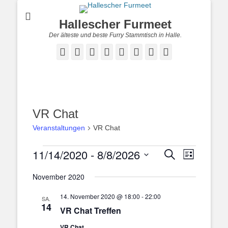
Hallescher Furmeet
Der älteste und beste Furry Stammtisch in Halle.
Facebook
Twitter
E-
Feed
YouTube
Instagram
Reddit
Twitch
Mail
VR Chat
Veranstaltungen
VR Chat
Veranstaltungen
11/14/2020
 - 
8/8/2026
Veranstal
Veranstaltung
Suche
Liste
Ansichten
Suche
Datum
Navigatio
November 2020
und
wählen.
Ansichten,
14. November 2020 @ 18:00
-
22:00
SA.
Navigation
14
VR Chat Treffen
VR Chat