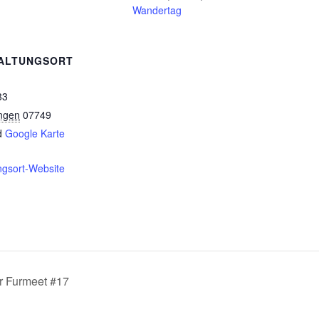
Wandertag
ALTUNGSORT
33
ngen
07749
d
Google Karte
ngsort-Website
r Furmeet #17