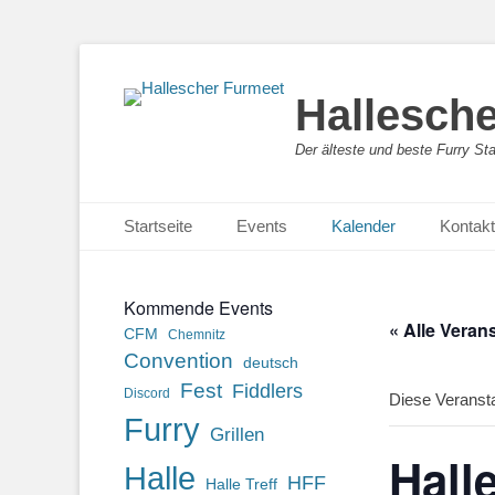
Hallesch
Der älteste und beste Furry St
Primäres Menü
Zum
Startseite
Events
Kalender
Kontakt
Inhalt
springen
Kommende Events
« Alle Veran
CFM
Chemnitz
Convention
deutsch
Fest
Fiddlers
Discord
Diese Veransta
Furry
Grillen
Hall
Halle
HFF
Halle Treff