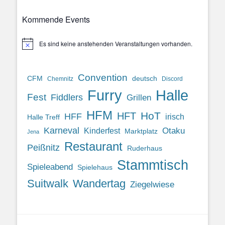
Kommende Events
Es sind keine anstehenden Veranstaltungen vorhanden.
Hinweis
Convention
CFM
deutsch
Chemnitz
Discord
Halle
Furry
Fest
Fiddlers
Grillen
HFM
HoT
HFT
HFF
irisch
Halle Treff
Karneval
Otaku
Kinderfest
Marktplatz
Jena
Restaurant
Peißnitz
Ruderhaus
Stammtisch
Spieleabend
Spielehaus
Suitwalk
Wandertag
Ziegelwiese